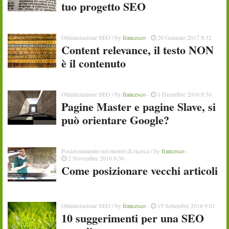
tuo progetto SEO
Ottimizzazione SEO
/ by
francesco
-
20 Gennaio 2017 8:32
Content relevance, il testo NON
è il contenuto
Ottimizzazione SEO
/ by
francesco
-
1 Dicembre 2016 8:36
Pagine Master e pagine Slave, si
può orientare Google?
Posizionamento nei motori di ricerca
/ by
francesco
-
2 Novembre 2016 6:36
Come posizionare vecchi articoli
Ottimizzazione SEO
/ by
francesco
-
15 Settembre 2016 9:01
10 suggerimenti per una SEO