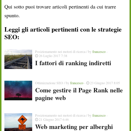
Qui sotto puoi trovare articoli pertinenti da cui trarre
spunto.
Leggi gli articoli pertinenti con le strategie
SEO:
Posizionamento nei motori di ricerca
/ by
francesco
-
26 Luglio 2017 7:38
I fattori di ranking indiretti
Ottimizzazione SEO
/ by
francesco
-
23 Giugno 2017 8:05
Come gestire il Page Rank nelle
pagine web
Posizionamento nei motori di ricerca
/ by
francesco
-
21 Giugno 2017 6:46
Web marketing per alberghi