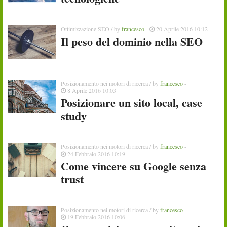
Ottimizzazione SEO
/ by
francesco
-
20 Aprile 2016 10:12
Il peso del dominio nella SEO
Posizionamento nei motori di ricerca
/ by
francesco
-
8 Aprile 2016 10:03
Posizionare un sito local, case
study
Posizionamento nei motori di ricerca
/ by
francesco
-
24 Febbraio 2016 10:19
Come vincere su Google senza
trust
Posizionamento nei motori di ricerca
/ by
francesco
-
19 Febbraio 2016 10:06