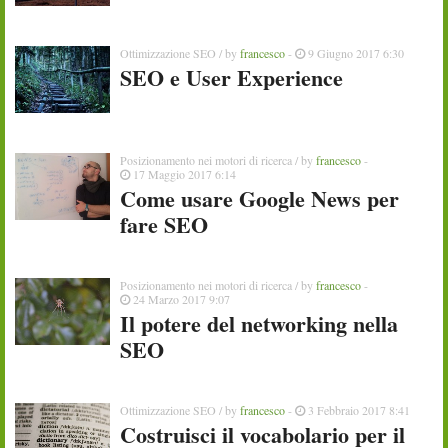
Ottimizzazione SEO
/ by
francesco
-
9 Giugno 2017 6:30
SEO e User Experience
Posizionamento nei motori di ricerca
/ by
francesco
-
17 Maggio 2017 6:14
Come usare Google News per
fare SEO
Posizionamento nei motori di ricerca
/ by
francesco
-
24 Marzo 2017 9:07
Il potere del networking nella
SEO
Ottimizzazione SEO
/ by
francesco
-
3 Febbraio 2017 8:41
Costruisci il vocabolario per il