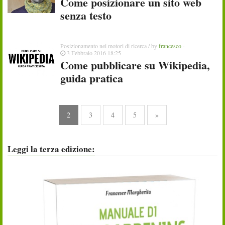
Come posizionare un sito web
senza testo
Posizionamento nei motori di ricerca
/ by
francesco
-
3 Febbraio 2016 18:25
Come pubblicare su Wikipedia,
guida pratica
2
3
4
5
»
Leggi la terza edizione: