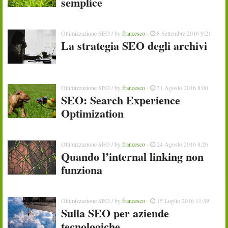
semplice
Ottimizzazione SEO
/ by
francesco
-
8 Settembre 2016 9:21
La strategia SEO degli archivi
Ottimizzazione SEO
/ by
francesco
-
31 Agosto 2016 8:00
SEO: Search Experience
Optimization
Ottimizzazione SEO
/ by
francesco
-
24 Agosto 2016 8:26
Quando l’internal linking non
funziona
Ottimizzazione SEO
/ by
francesco
-
15 Luglio 2016 11:39
Sulla SEO per aziende
tecnologiche