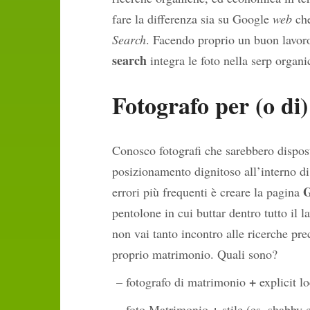
fare la differenza sia su Google
web
che
Search
. Facendo proprio un buon lavoro
search
integra le foto nella serp organ
Fotografo per (o di
Conosco fotografi che sarebbero disposti
posizionamento dignitoso all’interno d
G
errori più frequenti è creare la pagina
pentolone in cui buttar dentro tutto il l
non vai tanto incontro alle ricerche pre
proprio matrimonio. Quali sono?
+
– fotografo di matrimonio
explicit l
+
– foto Matrimonio
stile (es. shabby 