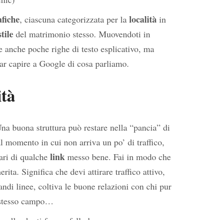
afiche
località
, ciascuna categorizzata per la
in
stile
del matrimonio stesso. Muovendoti in
 anche poche righe di testo esplicativo, ma
ar capire a Google di cosa parliamo.
ità
a buona struttura può restare nella “pancia” di
l momento in cui non arriva un po’ di traffico,
link
ri di qualche
messo bene. Fai in modo che
ita. Significa che devi attirare traffico attivo,
andi linee, coltiva le buone relazioni con chi pur
o stesso campo…