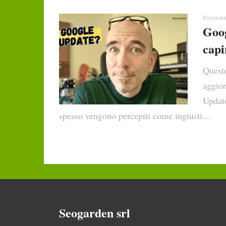
Posiziona
Goog
capi
Questo
aggio
Updat
spesso vengono percepiti come ingiusti…
Seogarden srl