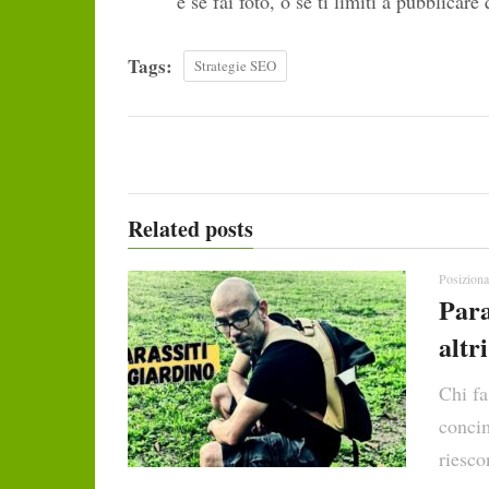
e se fai foto, o se ti limiti a pubblicare
Tags:
Strategie SEO
Related posts
Posiziona
Para
altri
Chi fa
concim
riesco