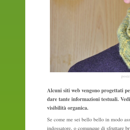
posiz
Alcuni siti web vengono progettati p
dare tante informazioni testuali. V
visibilità organica.
Se come me sei bello bello in modo assu
indossatore, o comunque di sfruttare brut