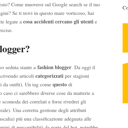
testo? Come muoversi sul Google search se il tuo
Co
ini? Se ti trovi in questo mare vorticoso, hai
cosa accidenti cercano gli utenti
tte legate a
e
recise.
logger?
fashion blogger
vo seduta stante a
. Da oggi il
categorizzati
scrivendo articoli
per stagioni
questo
i da outfit). Un tag come
di
 caso ci sarebbero diverse cose da matterie a
 scomoda dei correlati e forse rivedrei gli
rale). Una corretta gestione degli attributi
ascalia) più una classificazione adeguata alle
ini di percorribilità da parte del bot, potrebbe