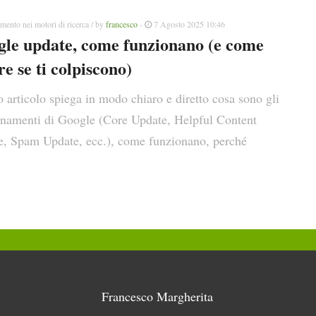
mento nei motori di ricerca
/ by
francesco
-
7 Agosto 2025 10:46
le update, come funzionano (e come
re se ti colpiscono)
 articolo spiega in modo chiaro e diretto cosa sono gli
rnamenti di Google (Core Update, Helpful Content
e, Spam Update, ecc.), come funzionano, perché
Francesco Margherita