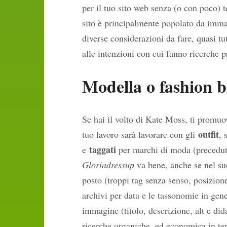
per il tuo sito web senza (o con poco) 
sito è principalmente popolato da immag
diverse considerazioni da fare, quasi tu
alle intenzioni con cui fanno ricerche p
Modella o fashion b
Se hai il volto di Kate Moss, ti promuo
outfit
tuo lavoro sarà lavorare con gli
, 
taggati
e
per marchi di moda (precedut
Gloriadressup
va bene, anche se nel suo
posto (troppi tag senza senso, posizione
archivi per data e le tassonomie in gene
immagine (titolo, descrizione, alt e did
ricerche organiche, ed economica in term