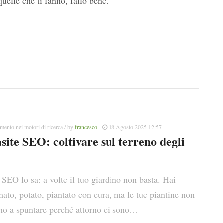
 quelle che ti fanno, fallo bene.
mento nei motori di ricerca
/ by
francesco
-
18 Agosto 2025 12:57
site SEO: coltivare sul terreno degli
 SEO lo sa: a volte il tuo giardino non basta. Hai
ato, potato, piantato con cura, ma le tue piantine non
no a spuntare perché attorno ci sono…