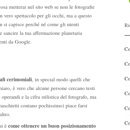
a metterai nel sito web se non le fotografie
Un vero spettacolo per gli occhi, ma a questo
n si capisce perché né come gli utenti
Ri
e sancire la tua affermazione planetaria
ienti da Google.
Co
Co
Co
afi cerimoniali
, in special modo quelli che
iaro, è vero che alcune persone cercano testi
Co
 operandi e la cifra stilistica del fotografo, ma
maschietti contano pochissimo) piace farsi
Co
altro.
Co
come ottenere un buon posizionamento
mi è