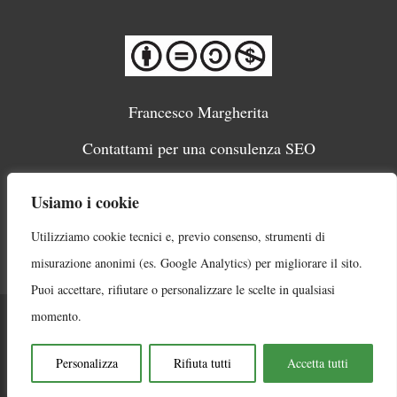
Francesco Margherita
Contattami per una consulenza SEO
Migliori SEO Italiani
Usiamo i cookie
Cookie Policy e trattamento dati
Utilizziamo cookie tecnici e, previo consenso, strumenti di
Sitemap
misurazione anonimi (es. Google Analytics) per migliorare il sito.
Puoi accettare, rifiutare o personalizzare le scelte in qualsiasi
momento.
Sede legale: Via Mario Morgantini, 3 - 80134 Napoli |
P.Iva: 09938851210 | Capitale sociale €10.000 (int.
Personalizza
Rifiuta tutti
Accetta tutti
versato)