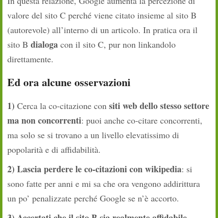
In questa relazione, Google aumenta la percezione di
valore del sito C perché viene citato insieme al sito B
(autorevole) all’interno di un articolo. In pratica ora il
dialoga
sito B
con il sito C, pur non linkandolo
direttamente.
Ed ora alcune osservazioni
1)
siti web dello stesso settore
Cerca la co-citazione con
ma non concorrenti
: puoi anche co-citare concorrenti,
ma solo se si trovano a un livello elevatissimo di
popolarità e di affidabilità.
2) Lascia perdere le co-citazioni con wikipedia
: si
sono fatte per anni e mi sa che ora vengono addirittura
un po’ penalizzate perché Google se n’è accorto.
3) Accertati che il sito B sia realmente affidabile
,