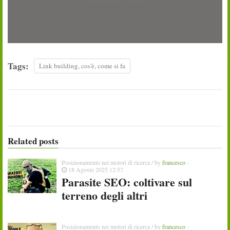
Tags:
Link building, cos'è, come si fa
Related posts
Posizionamento nei motori di ricerca
/ by
francesco
-
18 Agosto 2025 12:57
Parasite SEO: coltivare sul
terreno degli altri
Posizionamento nei motori di ricerca
/ by
francesco
-