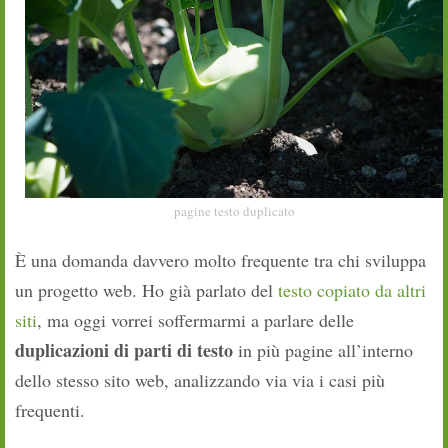
pagine testo duplicato
È una domanda davvero molto frequente tra chi sviluppa
un progetto web. Ho già parlato del
testo copiato da altri
siti
, ma oggi vorrei soffermarmi a parlare delle
duplicazioni di parti di testo
in più pagine all’interno
dello stesso sito web, analizzando via via i casi più
frequenti.