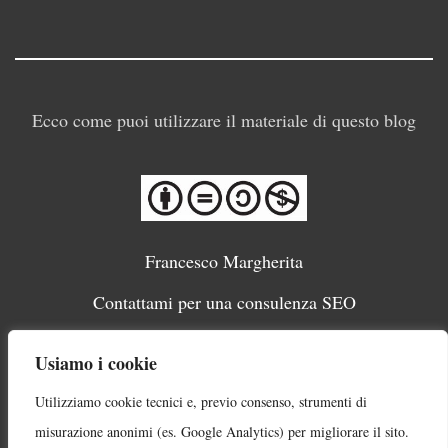
Ecco come puoi utilizzare il materiale di questo blog
Francesco Margherita
Contattami per una consulenza SEO
Migliori SEO Italiani
Usiamo i cookie
Cookie Policy e trattamento dati
Utilizziamo cookie tecnici e, previo consenso, strumenti di
Sitemap
misurazione anonimi (es. Google Analytics) per migliorare il sito.