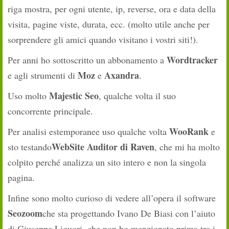
riga mostra, per ogni utente, ip, reverse, ora e data della
visita, pagine viste, durata, ecc. (molto utile anche per
sorprendere gli amici quando visitano i vostri siti!).
Wordtracker
Per anni ho sottoscritto un abbonamento a
Moz
Axandra
e agli strumenti di
e
.
Majestic Seo
Uso molto
, qualche volta il suo
concorrente principale.
WooRank
Per analisi estemporanee uso qualche volta
e
WebSite Auditor di Raven
sto testando
, che mi ha molto
colpito perché analizza un sito intero e non la singola
pagina.
Infine sono molto curioso di vedere all’opera il software
Seozoom
che sta progettando Ivano De Biasi con l’aiuto
di Giuseppe Liguori, che non ho menzionato prima tra i