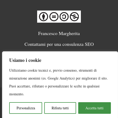
Francesco Margherita
Contattami per una consulenza SEO
Migliori SEO Italiani
Usiamo i cookie
Cookie Policy e trattamento dati
Utilizziamo cookie tecnici e, previo consenso, strumenti di
Sitemap
misurazione anonimi (es. Google Analytics) per migliorare il sito.
Puoi accettare, rifiutare o personalizzare le scelte in qualsiasi
momento.
Sede legale: Via Mario Morgantini, 3 - 80134 Napoli |
P.Iva: 09938851210 | Capitale sociale €10.000 (int.
Personalizza
Rifiuta tutti
Accetta tutti
versato)