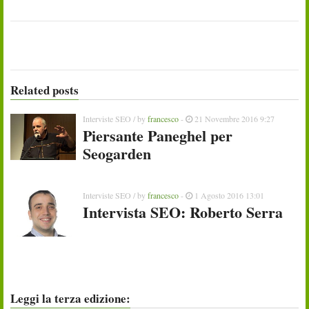
Related posts
Interviste SEO
/ by
francesco
-
21 Novembre 2016 9:27
Piersante Paneghel per
Seogarden
Interviste SEO
/ by
francesco
-
1 Agosto 2016 13:01
Intervista SEO: Roberto Serra
Leggi la terza edizione: