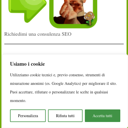
Richiedimi una consulenza SEO
Come funziona Google.it
Usiamo i cookie
Come faccio Keyword Research
Utilizziamo cookie tecnici e, previo consenso, strumenti di
misurazione anonimi (es. Google Analytics) per migliorare il sito.
Come gestire i tag su Wordpress
Puoi accettare, rifiutare o personalizzare le scelte in qualsiasi
Come diventare web "CopryWater"
momento.
Come fare un piano editoriale SEO
Personalizza
Rifiuta tutti
Accetta tutti