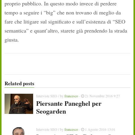
proprio pubblico. In questo modo invece di perdere
tempo a seguire i “big” che non trovano di meglio da
fare che litigare sul significato e sull’esistenza di “SEO
semantica” e quant’altro, starete già prendendo la strada
giusta.
Related posts
Interviste SEO
/ by
francesco
-
21 Novembre 2016 9:27
Piersante Paneghel per
Seogarden
Interviste SEO
/ by
francesco
-
1 Agosto 2016 13:01