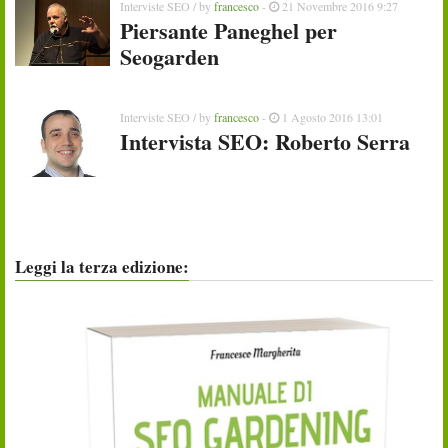
Interviste SEO
/ by
francesco
-
21 Novembre 2016 9:27
Piersante Paneghel per
Seogarden
Interviste SEO
/ by
francesco
-
1 Agosto 2016 13:01
Intervista SEO: Roberto Serra
Leggi la terza edizione: